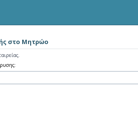
ής στο Mητρώο
αιρείας.
ρυσης: